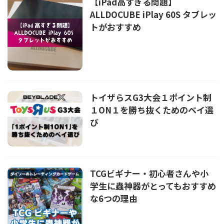
【iPad高すぎる問題】
ALLDOCUBE iPlay 60S タブレッ
トがおすすめ
トイザらスG3大会１ポイント制
１ON１を勝ち抜くためのベイ選
び
TCGビギナー・初心者さんや小
学生に蟲神器がとってもおすすめ
な6つの理由