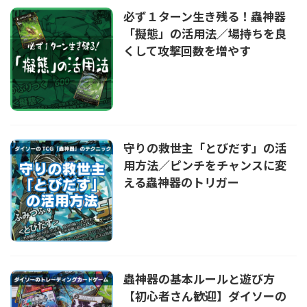
必ず１ターン生き残る！蟲神器
「擬態」の活用法／場持ちを良
くして攻撃回数を増やす
守りの救世主「とびだす」の活
用方法／ピンチをチャンスに変
える蟲神器のトリガー
蟲神器の基本ルールと遊び方
【初心者さん歓迎】ダイソーの