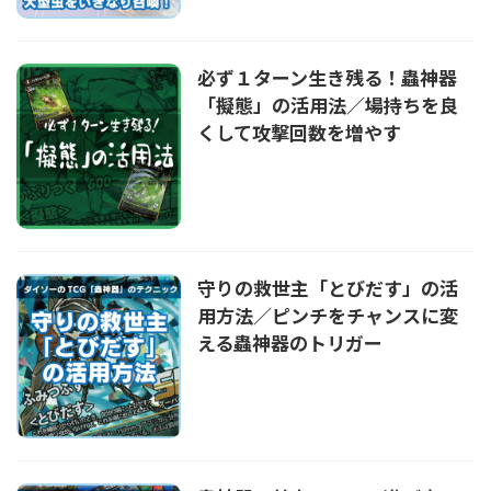
必ず１ターン生き残る！蟲神器
「擬態」の活用法／場持ちを良
くして攻撃回数を増やす
守りの救世主「とびだす」の活
用方法／ピンチをチャンスに変
える蟲神器のトリガー