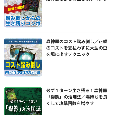
蟲神器のコスト踏み倒し／正規
のコストを支払わずに大型の虫
を場に出すテクニック
必ず１ターン生き残る！蟲神器
「擬態」の活用法／場持ちを良
くして攻撃回数を増やす