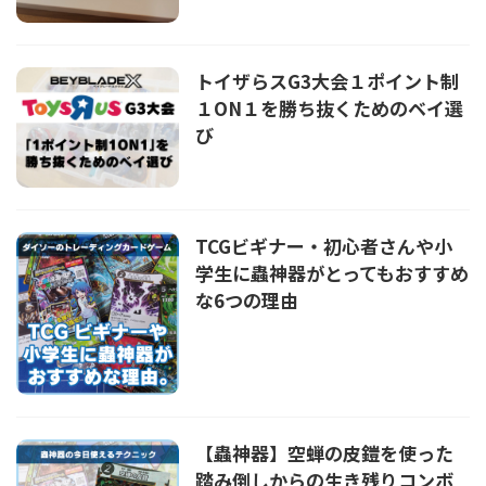
トイザらスG3大会１ポイント制
１ON１を勝ち抜くためのベイ選
び
TCGビギナー・初心者さんや小
学生に蟲神器がとってもおすすめ
な6つの理由
【蟲神器】空蝉の皮鎧を使った
踏み倒しからの生き残りコンボ