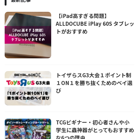
【iPad高すぎる問題】
ALLDOCUBE iPlay 60S タブレッ
トがおすすめ
トイザらスG3大会１ポイント制
１ON１を勝ち抜くためのベイ選
び
TCGビギナー・初心者さんや小
学生に蟲神器がとってもおすすめ
な6つの理由