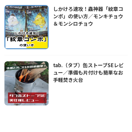
しかけろ速攻！蟲神器「紋章コ
ンボ」の使い方／モンキチョウ
＆モンシロチョウ
tab.（タブ）缶ストーブSEレビ
ュー／準備も片付けも簡単なお
手軽焚き火台