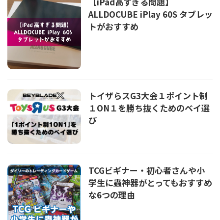
【iPad高すぎる問題】
ALLDOCUBE iPlay 60S タブレッ
トがおすすめ
トイザらスG3大会１ポイント制
１ON１を勝ち抜くためのベイ選
び
TCGビギナー・初心者さんや小
学生に蟲神器がとってもおすすめ
な6つの理由