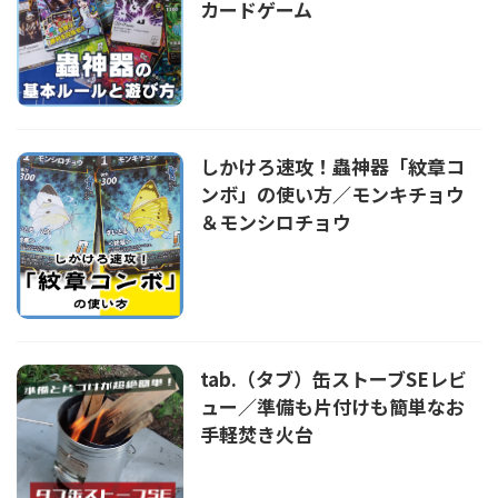
カードゲーム
しかけろ速攻！蟲神器「紋章コ
ンボ」の使い方／モンキチョウ
＆モンシロチョウ
tab.（タブ）缶ストーブSEレビ
ュー／準備も片付けも簡単なお
手軽焚き火台