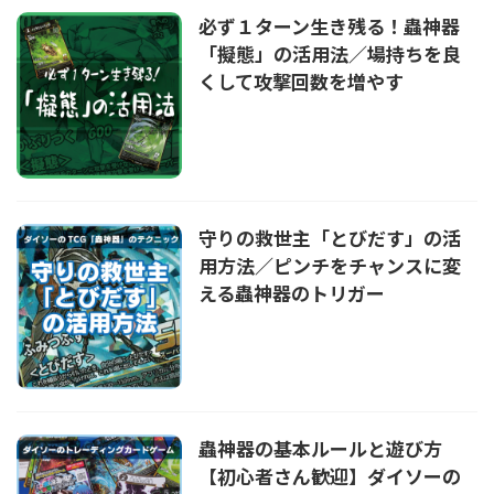
必ず１ターン生き残る！蟲神器
「擬態」の活用法／場持ちを良
くして攻撃回数を増やす
守りの救世主「とびだす」の活
用方法／ピンチをチャンスに変
える蟲神器のトリガー
蟲神器の基本ルールと遊び方
【初心者さん歓迎】ダイソーの